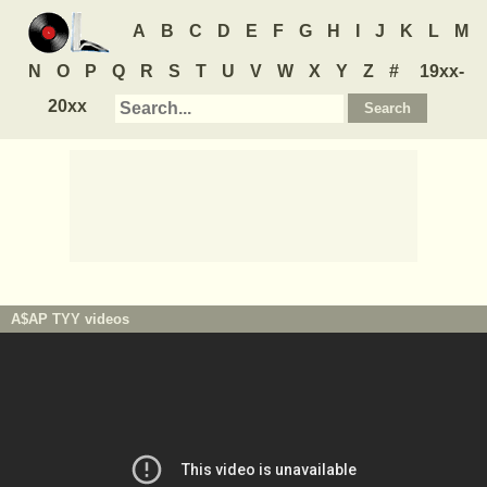
A
B
C
D
E
F
G
H
I
J
K
L
M
N
O
P
Q
R
S
T
U
V
W
X
Y
Z
#
19xx-
20xx
A$AP TYY
videos