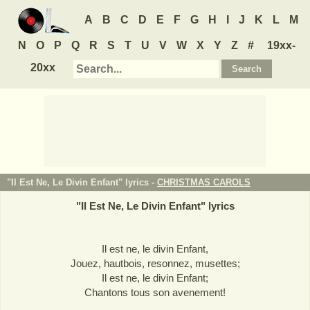
A
B
C
D
E
F
G
H
I
J
K
L
M
N
O
P
Q
R
S
T
U
V
W
X
Y
Z
#
19xx-
20xx
"Il Est Ne, Le Divin Enfant" lyrics -
CHRISTMAS CAROLS
"
Il Est Ne, Le Divin Enfant
" lyrics
Il est ne, le divin Enfant,
Jouez, hautbois, resonnez, musettes;
Il est ne, le divin Enfant;
Chantons tous son avenement!