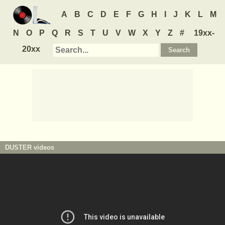
A
B
C
D
E
F
G
H
I
J
K
L
M
N
O
P
Q
R
S
T
U
V
W
X
Y
Z
#
19xx-
20xx
DUSTER
videos