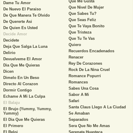
Que Me Gusta
Dame Tu Amor
Que Nivel De Mujer
De Nuevo El Paraiso
Que Sabes Tu?
De Que Manera Te Olvido
Que Seas Feliz
De Quererte Asi
Que Te Vaya Bonito
De Quien Es Usted
Que Tristeza
Decide Amor
Que Tu Te Vas
Decidete
Quiero
Deja Que Salga La Luna
Recuerdos Encadenados
Delirio
Renacer
Devuelveme El Amor
Rey De Corazones
Dia Que Me Quieras
Rock De La Nina Cruel
Dicen
Romance Popurri
Dimelo En Un Beso
Romances
Directo Al Corazon
Sabes Una Cosa
Dormir Contigo
Sabor A Mi
Echame A Mi La Culpa
Safari
El Balaju
Santa Claus Llego A La Ciudad
El Brujo (Yummy, Yummy,
Yummy)
Se Amaban
El Dia Que Me Quieras
Separados
El Primero
Sera Que No Me Amas
El Reloj
Serenata Huasteca