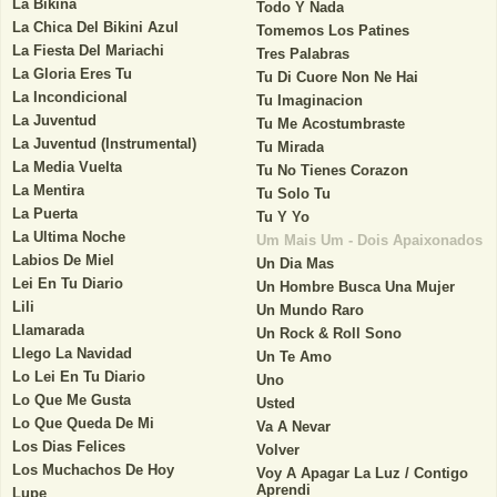
La Bikina
Todo Y Nada
La Chica Del Bikini Azul
Tomemos Los Patines
La Fiesta Del Mariachi
Tres Palabras
La Gloria Eres Tu
Tu Di Cuore Non Ne Hai
La Incondicional
Tu Imaginacion
La Juventud
Tu Me Acostumbraste
La Juventud (Instrumental)
Tu Mirada
La Media Vuelta
Tu No Tienes Corazon
La Mentira
Tu Solo Tu
La Puerta
Tu Y Yo
La Ultima Noche
Um Mais Um - Dois Apaixonados
Labios De Miel
Un Dia Mas
Lei En Tu Diario
Un Hombre Busca Una Mujer
Lili
Un Mundo Raro
Llamarada
Un Rock & Roll Sono
Llego La Navidad
Un Te Amo
Lo Lei En Tu Diario
Uno
Lo Que Me Gusta
Usted
Lo Que Queda De Mi
Va A Nevar
Los Dias Felices
Volver
Los Muchachos De Hoy
Voy A Apagar La Luz / Contigo
Aprendi
Lupe