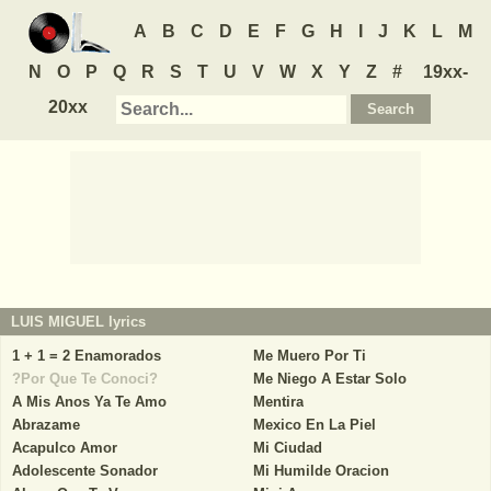
A
B
C
D
E
F
G
H
I
J
K
L
M
N
O
P
Q
R
S
T
U
V
W
X
Y
Z
#
19xx-
20xx
LUIS MIGUEL
lyrics
1 + 1 = 2 Enamorados
Me Muero Por Ti
?Por Que Te Conoci?
Me Niego A Estar Solo
A Mis Anos Ya Te Amo
Mentira
Abrazame
Mexico En La Piel
Acapulco Amor
Mi Ciudad
Adolescente Sonador
Mi Humilde Oracion