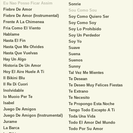
Eu Nao Posso Ficar Assim
Sonrie
Fiebre De Amor
Sou Como Sou
Fiebre De Amor (Instrumental)
Soy Como Quiero Ser
Frente A La Chimenea
Soy Como Soy
Fria Como El Viento
Soy Lo Prohibido
Hablame
Soy Un Perdedor
Hasta El Fin
Soy Yo
Hasta Que Me Olvides
Suave
Hasta Que Vuelvas
Suena
Hay Un Algo
Suenos
Historia De Un Amor
Sunny
Hoy El Aire Huele A Ti
Tal Vez Me Mientes
Il Bikini Blu
Te Desean
Il Re Di Cuori
Te Deseo Muy Felices Fiestas
Inolvidable
Te Extrano
Io Muoio Per Te
Te Necesito
Isabel
Te Propongo Esta Noche
Juego De Amigos
Tengo Todo Excepto A Ti
Juego De Amigos (Instrumental)
Toda Una Vida
Jurame
Todo El Amor Del Mundo
La Barca
Todo Por Su Amor