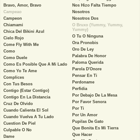
Bravo, Amor, Bravo
Nos Hizo Falta Tiempo
Campeao
Nosotros
Campeon
Nosotros Dos
Chiamami
O Bruxo (Yummy, Yummy,
Yummy)
Chica Del Bikini Azul
O Tu O Ninguna
Cielo Rojo
Ora Pronobis
Come Fly With Me
Oro De Ley
Como
Palabra De Honor
Como Duele
Paloma Querida
Como Es Posible Que A Mi Lado
Parola D'Onore
Como Yo Te Ame
Pensar En Ti
Complices
Perdoname
Con Tus Besos
Perfidia
Contigo (Estar Contigo)
Por Debajo De La Mesa
Contigo En La Distancia
Por Favor Senora
Cruz De Olvido
Por Ti
Cuando Calienta El Sol
Por Un Amor
Cuando Vuelva A Tu Lado
Pupilas De Gato
Cuestion De Piel
Que Bonita Es Mi Tierra
Culpable O No
Que Hacer
Dame