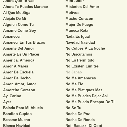
Ahora Que Te Vas
Mini Amor
Ahora Te Puedes Marchar
Misterios Del Amor
Al Que Me Siga
Motivos
Alejate De Mi
Mucho Corazon
Alguien Como Tu
Mujer De Fuego
Amame Como Soy
Muneca Rota
Amanecer
Nada Es Igual
Amaneci En Tus Brazos
Navidad Navidad
Amante Del Amor
No Culpes A La Noche
Amarte Es Un Placer
No Discutamos
America, America
No Es Permitido
Amor A Mares
No Existen Limites
Amor De Escuela
No Japao
Amor De Hecho
No Me Amenaces
Amor, Amor, Amor
No Me Fio
Amorcito Corazon
No Me Platiques Mas
Ay, Carino
No Me Puedes Dejar Asi
Ayer
No Me Puedo Escapar De Ti
Balada Para Mi Abuela
No Se Tu
Bandido Cupido
Noche De Paz
Besame Mucho
Noche De Ronda
Blanca Navidad
Noi, Ragazzi Di Oggi