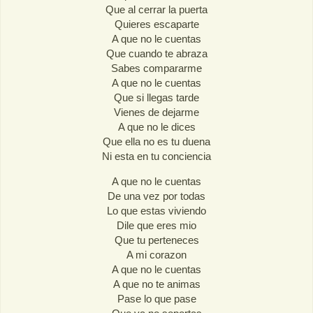
Que al cerrar la puerta
Quieres escaparte
A que no le cuentas
Que cuando te abraza
Sabes compararme
A que no le cuentas
Que si llegas tarde
Vienes de dejarme
A que no le dices
Que ella no es tu duena
Ni esta en tu conciencia
A que no le cuentas
De una vez por todas
Lo que estas viviendo
Dile que eres mio
Que tu perteneces
A mi corazon
A que no le cuentas
A que no te animas
Pase lo que pase