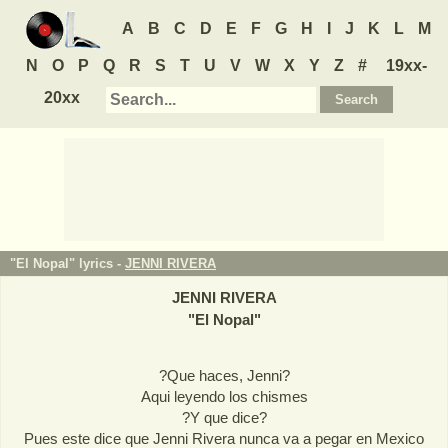
A
B
C
D
E
F
G
H
I
J
K
L
M
N
O
P
Q
R
S
T
U
V
W
X
Y
Z
#
19xx-
20xx
"El Nopal" lyrics -
JENNI RIVERA
JENNI RIVERA
"
El Nopal
"
?Que haces, Jenni?
Aqui leyendo los chismes
?Y que dice?
Pues este dice que Jenni Rivera nunca va a pegar en Mexico