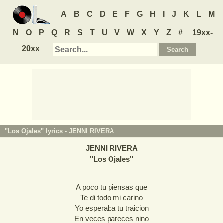
A
B
C
D
E
F
G
H
I
J
K
L
M
N
O
P
Q
R
S
T
U
V
W
X
Y
Z
#
19xx-
20xx
"Los Ojales" lyrics -
JENNI RIVERA
JENNI RIVERA
"
Los Ojales
"
A poco tu piensas que
Te di todo mi carino
Yo esperaba tu traicion
En veces pareces nino