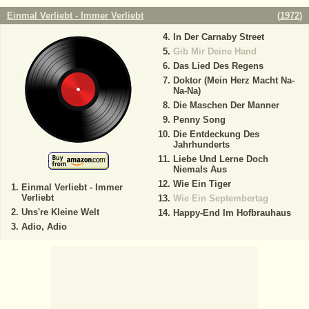
Einmal Verliebt - Immer Verliebt
(
1972
)
In Der Carnaby Street
Gib Mir Deine Hand
Das Lied Des Regens
Doktor (Mein Herz Macht Na-
Na-Na)
Die Maschen Der Manner
Penny Song
Die Entdeckung Des
Jahrhunderts
Liebe Und Lerne Doch
Niemals Aus
Wie Ein Tiger
Einmal Verliebt - Immer
Verliebt
Wie Ein Septembertag
Uns're Kleine Welt
Happy-End Im Hofbrauhaus
Adio, Adio