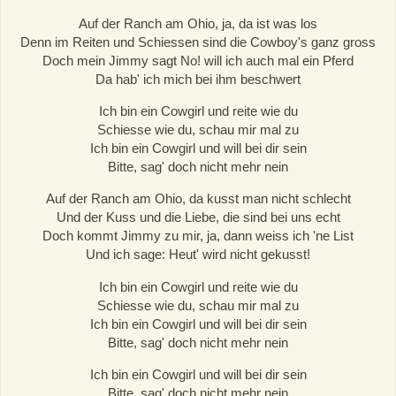
Auf der Ranch am Ohio, ja, da ist was los
Denn im Reiten und Schiessen sind die Cowboy's ganz gross
Doch mein Jimmy sagt No! will ich auch mal ein Pferd
Da hab' ich mich bei ihm beschwert
Ich bin ein Cowgirl und reite wie du
Schiesse wie du, schau mir mal zu
Ich bin ein Cowgirl und will bei dir sein
Bitte, sag' doch nicht mehr nein
Auf der Ranch am Ohio, da kusst man nicht schlecht
Und der Kuss und die Liebe, die sind bei uns echt
Doch kommt Jimmy zu mir, ja, dann weiss ich 'ne List
Und ich sage: Heut' wird nicht gekusst!
Ich bin ein Cowgirl und reite wie du
Schiesse wie du, schau mir mal zu
Ich bin ein Cowgirl und will bei dir sein
Bitte, sag' doch nicht mehr nein
Ich bin ein Cowgirl und will bei dir sein
Bitte, sag' doch nicht mehr nein