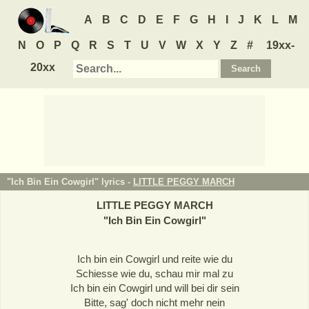
A
B
C
D
E
F
G
H
I
J
K
L
M
N
O
P
Q
R
S
T
U
V
W
X
Y
Z
#
19xx-
20xx
"Ich Bin Ein Cowgirl" lyrics -
LITTLE PEGGY MARCH
LITTLE PEGGY MARCH
"
Ich Bin Ein Cowgirl
"
Ich bin ein Cowgirl und reite wie du
Schiesse wie du, schau mir mal zu
Ich bin ein Cowgirl und will bei dir sein
Bitte, sag' doch nicht mehr nein