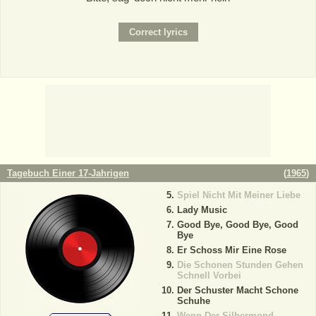
Tagebuch Einer 17-Jahrigen
(
1965
)
Spiel Nicht Mit Meiner Liebe
Lady Music
Good Bye, Good Bye, Good
Bye
Er Schoss Mir Eine Rose
Die Schonen Stunden Gehen
Schnell Vorbei
Der Schuster Macht Schone
Schuhe
Wenn Der Silbermond