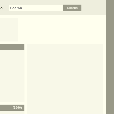
xx
(
1966
)