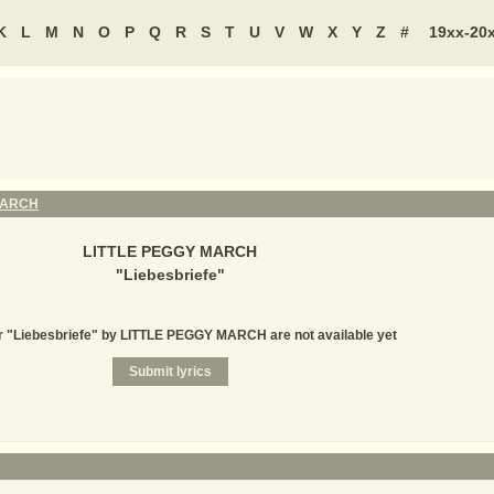
K
L
M
N
O
P
Q
R
S
T
U
V
W
X
Y
Z
#
19xx-20
MARCH
LITTLE PEGGY MARCH
"
Liebesbriefe
"
or "Liebesbriefe" by LITTLE PEGGY MARCH are not available yet