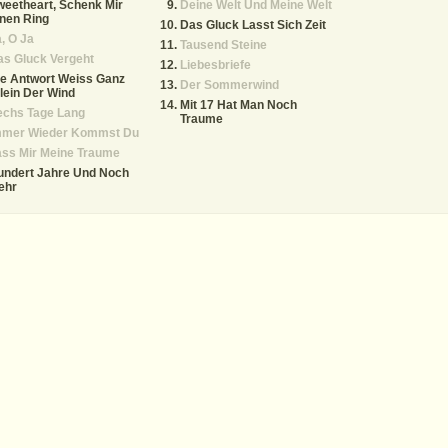
eetheart, Schenk Mir
Deine Welt Und Meine Welt
nen Ring
Das Gluck Lasst Sich Zeit
, O Ja
Tausend Steine
s Gluck Vergeht
Liebesbriefe
e Antwort Weiss Ganz
Der Sommerwind
lein Der Wind
Mit 17 Hat Man Noch
echs Tage Lang
Traume
mmer Wieder Kommst Du
ass Mir Meine Traume
undert Jahre Und Noch
ehr