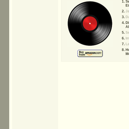
Sw
Ei
Ja
Da
Di
Al
S
I
L
H
M