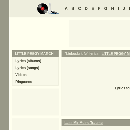
A
B
C
D
E
F
G
H
I
J
LITTLE PEGGY MARCH
"Liebesbriefe" lyrics -
LITTLE PEGGY 
Lyrics (albums)
Lyrics (songs)
Videos
Ringtones
Lyrics f
Lass Mir Meine Traume