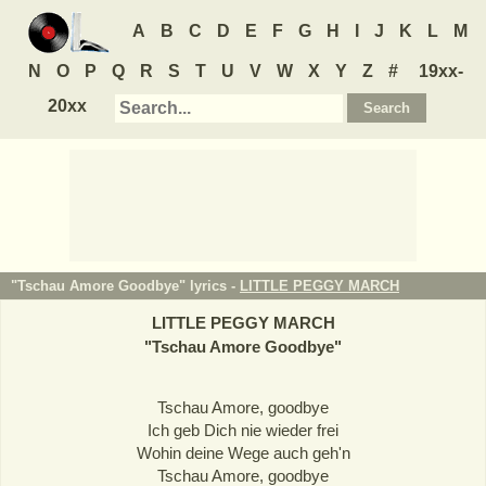
A
B
C
D
E
F
G
H
I
J
K
L
M
N
O
P
Q
R
S
T
U
V
W
X
Y
Z
#
19xx-
20xx
"Tschau Amore Goodbye" lyrics -
LITTLE PEGGY MARCH
LITTLE PEGGY MARCH
"
Tschau Amore Goodbye
"
Tschau Amore, goodbye
Ich geb Dich nie wieder frei
Wohin deine Wege auch geh'n
Tschau Amore, goodbye