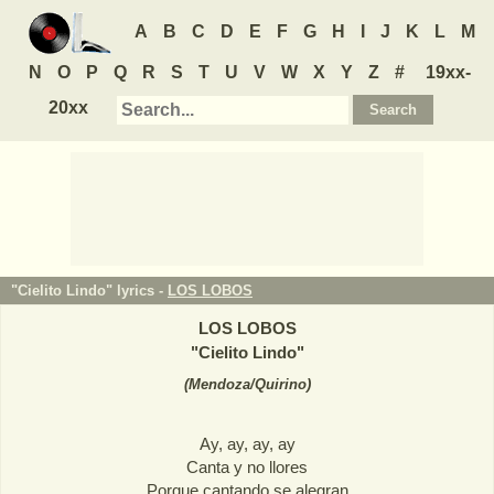
A
B
C
D
E
F
G
H
I
J
K
L
M
N
O
P
Q
R
S
T
U
V
W
X
Y
Z
#
19xx-
20xx
"Cielito Lindo" lyrics -
LOS LOBOS
LOS LOBOS
"
Cielito Lindo
"
(
Mendoza/Quirino
)
Ay, ay, ay, ay
Canta y no llores
Porque cantando se alegran