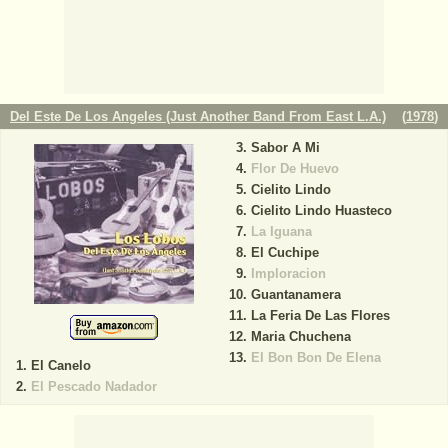
Del Este De Los Angeles (Just Another Band From East L.A.)
(
1978
)
Sabor A Mi
Flor De Huevo
Cielito Lindo
Cielito Lindo Huasteco
La Iguana
El Cuchipe
Imploracion
Guantanamera
La Feria De Las Flores
Maria Chuchena
El Bon Bon De Elena
El Canelo
El Pescado Nadador