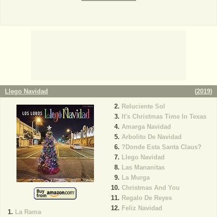
Llego Navidad
(
2019
)
Reluciente Sol
It's Christmas Time In Texas
Amarga Navidad
Arbolito De Navidad
?Donde Esta Santa Claus?
Llego Navidad
Las Mananitas
La Murga
Christmas And You
Regalo De Reyes
Feliz Navidad
La Rama