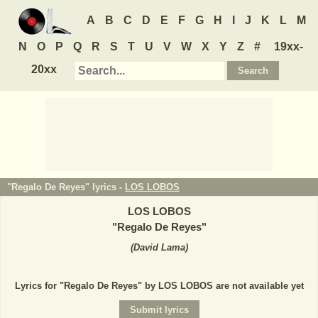
A
B
C
D
E
F
G
H
I
J
K
L
M
N
O
P
Q
R
S
T
U
V
W
X
Y
Z
#
19xx-
20xx
"Regalo De Reyes" lyrics -
LOS LOBOS
LOS LOBOS
"
Regalo De Reyes
"
(
David Lama
)
Lyrics for "Regalo De Reyes" by LOS LOBOS are not available yet