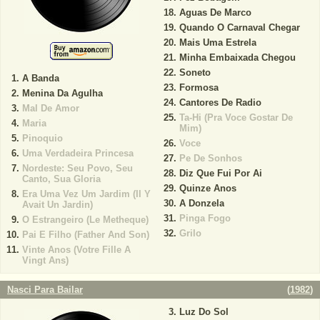
Aguas De Marco
Quando O Carnaval Chegar
Mais Uma Estrela
Minha Embaixada Chegou
Soneto
A Banda
Formosa
Menina Da Agulha
Cantores De Radio
Mal De Amor
Ta-Hi (Pra Voce Gostar De
Maria
Mim)
Pinoquio
Voce
Uma Verdadeira Princesa
Pe De Sonhos
Nordeste: Seu Povo, Seu
Diz Que Fui Por Ai
Canto, Sua Gloria
Quinze Anos
Era Uma Vez Um Jardim (Il Y
A Donzela
Avait Un Jardin)
Pinga Fogo
O Estrangeiro (Le Metheque)
Grilo
Pai E Filho (Father And Son)
Vinte Anos (Votre Fille A
Vingt Ans)
Nasci Para Bailar
(
1982
)
Luz Do Sol