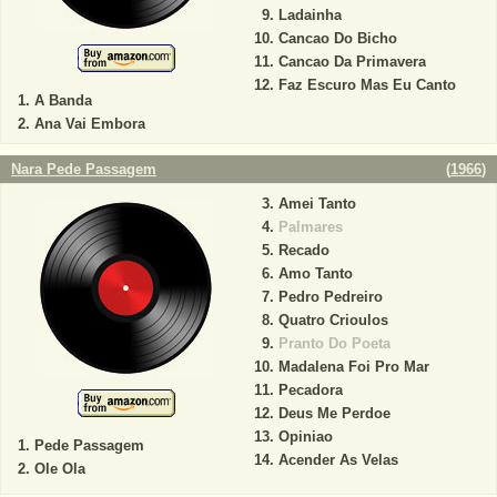
Ladainha
Cancao Do Bicho
Cancao Da Primavera
Faz Escuro Mas Eu Canto
A Banda
Ana Vai Embora
Nara Pede Passagem
(
1966
)
Amei Tanto
Palmares
Recado
Amo Tanto
Pedro Pedreiro
Quatro Crioulos
Pranto Do Poeta
Madalena Foi Pro Mar
Pecadora
Deus Me Perdoe
Opiniao
Pede Passagem
Acender As Velas
Ole Ola