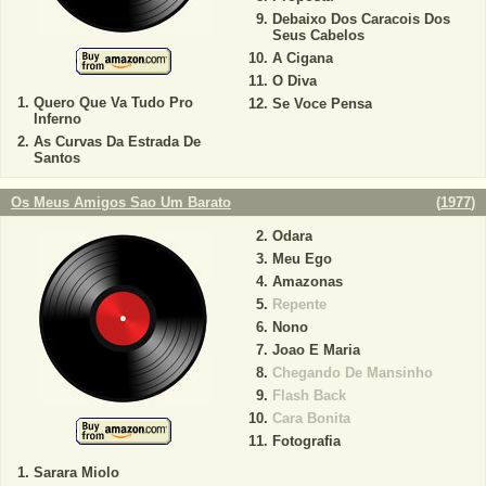
Debaixo Dos Caracois Dos
Seus Cabelos
A Cigana
O Diva
Quero Que Va Tudo Pro
Se Voce Pensa
Inferno
As Curvas Da Estrada De
Santos
Os Meus Amigos Sao Um Barato
(
1977
)
Odara
Meu Ego
Amazonas
Repente
Nono
Joao E Maria
Chegando De Mansinho
Flash Back
Cara Bonita
Fotografia
Sarara Miolo