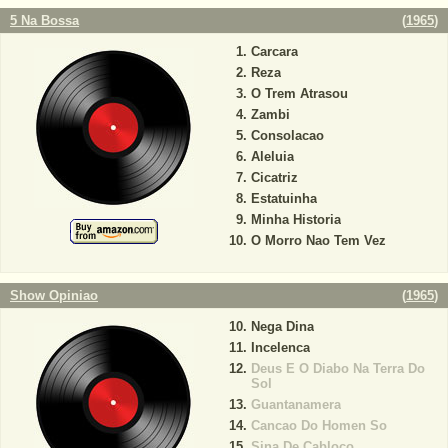
5 Na Bossa
(
1965
)
Carcara
Reza
O Trem Atrasou
Zambi
Consolacao
Aleluia
Cicatriz
Estatuinha
Minha Historia
O Morro Nao Tem Vez
Show Opiniao
(
1965
)
Nega Dina
Incelenca
Deus E O Diabo Na Terra Do
Sol
Guantanamera
Cancao Do Homen So
Sina De Cabloco