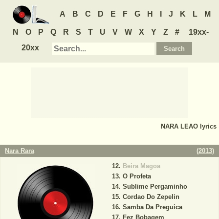
A
B
C
D
E
F
G
H
I
J
K
L
M
N
O
P
Q
R
S
T
U
V
W
X
Y
Z
#
19xx-
20xx
NARA LEAO
lyrics
Nara Rara
(
2013
)
Beira Magoa
O Profeta
Sublime Pergaminho
Cordao Do Zepelin
Samba Da Preguica
Fez Bobagem