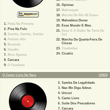
Opiniao
Malmequer
Marcha De Rio 40 Graus
Malvadeza Durao
Peba Na Pimenta
Esse Mundo E Meu
Pisa Na Fulo
Deus E O Diabo Na Terra Do
Samba, Samba, Samba
Sol
Partido Alto
Marcha Da Quarta-Feira De
Cinzas
Boranda
Tiradentes
Desafio
Cicatriz
Miss Agraria
Carcara
O Favelado
O Canto Livre De Nara
(
1965
)
Samba Da Legalidade
Nao Me Diga Adeus
Uricuri
Canto Livre
Suite Dos Pescadores
Carcara