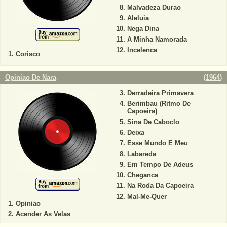
Malvadeza Durao
Aleluia
Nega Dina
A Minha Namorada
Incelenca
Corisco
Opiniao De Nara
(
1964
)
Derradeira Primavera
Berimbau (Ritmo De
Capoeira)
Sina De Caboclo
Deixa
Esse Mundo E Meu
Labareda
Em Tempo De Adeus
Cheganca
Na Roda Da Capoeira
Mal-Me-Quer
Opiniao
Acender As Velas