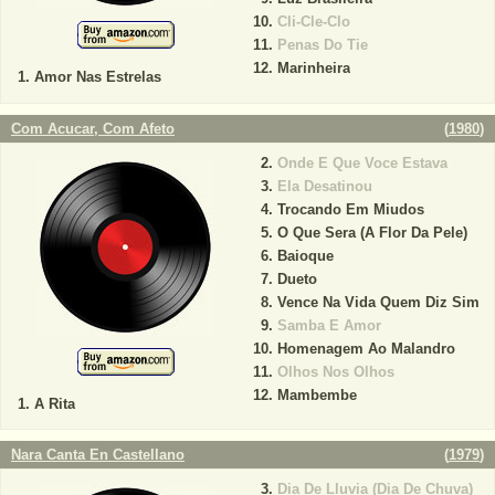
Cli-Cle-Clo
Penas Do Tie
Marinheira
Amor Nas Estrelas
Com Acucar, Com Afeto
(
1980
)
Onde E Que Voce Estava
Ela Desatinou
Trocando Em Miudos
O Que Sera (A Flor Da Pele)
Baioque
Dueto
Vence Na Vida Quem Diz Sim
Samba E Amor
Homenagem Ao Malandro
Olhos Nos Olhos
Mambembe
A Rita
Nara Canta En Castellano
(
1979
)
Dia De Lluvia (Dia De Chuva)