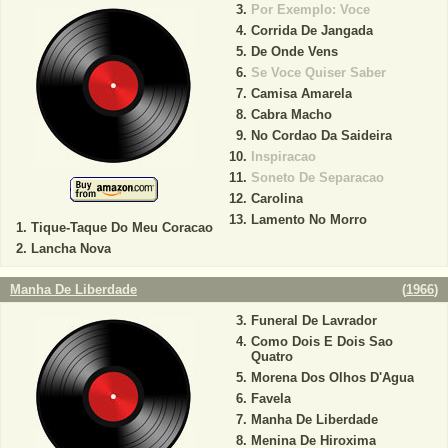
Por Exemplo: Voce
Corrida De Jangada
De Onde Vens
Se Voce Quiser Saber
Camisa Amarela
Cabra Macho
No Cordao Da Saideira
Inspiracao
Soneto De Separacao
Carolina
Lamento No Morro
Tique-Taque Do Meu Coracao
Lancha Nova
Manha De Liberdade
(
1966
)
Funeral De Lavrador
Como Dois E Dois Sao
Quatro
Morena Dos Olhos D'Agua
Favela
Manha De Liberdade
Menina De Hiroxima