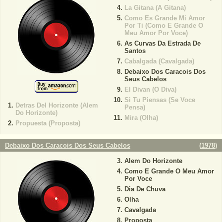
La Gitana (A Gitana)
Como Es Grande Mi Amor
Por Ti (Como E Grande O
Meu Amor Por Voce)
As Curvas Da Estrada De
Santos
Cabalgada (Cavalgada)
Debaixo Dos Caracois Dos
Seus Cabelos
El Divan (O Diva)
Si Tu Piensas (Se Voce
Detras Del Horizonte (Alem
Pensa)
Do Horizonte)
Mira (Olha)
Propuesta (Proposta)
Debaixo Dos Caracois Dos Seus Cabelos
(
1978
)
Alem Do Horizonte
Como E Grande O Meu Amor
Por Voce
Dia De Chuva
Olha
Cavalgada
Proposta