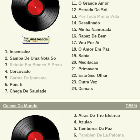
O Grande Amor
Estrada Do Sol
Por Toda Minha Vida
Desafinado
Minha Namorada
Rapaz De Bem
Vou Por Ai
O Amor Em Paz
Insensatez
Sabia
Samba De Uma Nota So
Meditacao
Retrato Em Branco E Preto
Primavera
Corcovado
Este Seu Olhar
Garota De Ipanema
Outra Vez
Pois E
Demais
Chega De Saudade
Coisas Do Mundo
(
1969
)
Atras Do Trio Eletrico
Azulao
Tambores Da Paz
Parabien De La Paloma