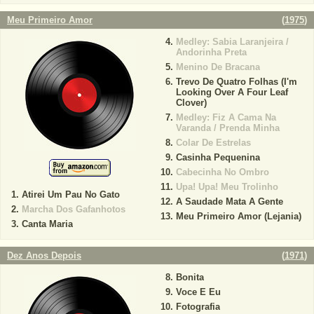
Meu Primeiro Amor
(
1975
)
Medley: Sabia Laranjeira /
Andorinha Preta
Menino De Bracana
Trevo De Quatro Folhas (I'm
Looking Over A Four Leaf
Clover)
Medley: Fiz A Cama Na
Varanda / Prenda Minha
Colar De Estrelas
Casinha Pequenina
Cabecinha No Ombro
Upa! Upa! Meu Trolinho
Atirei Um Pau No Gato
A Saudade Mata A Gente
Marcha Dos Gafanhotos
Meu Primeiro Amor (Lejania)
Canta Maria
Dez Anos Depois
(
1971
)
Bonita
Voce E Eu
Fotografia