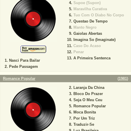
Supoe (Supon)
Maravilha Curativa
Tuo Com O Diabo No Corpo
Questao De Tempo
Manto Negro
Gaiolas Abertas
Imagina So (Imaginate)
Caso Do Acaso
Penar
A Primeira Sentenca
Nasci Para Bailar
Pede Passagem
Romance Popular
(
1981
)
Laranja Da China
Bloco Do Prazer
Seja O Meu Ceu
Romance Popular
Moca Bonita
Por Um Triz
Traduzir-Se
Luz Brasileira