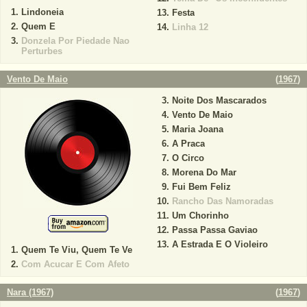
Lindoneia
Festa
Quem E
Linha 12
Donzela Por Piedade Nao
Perturbes
Vento De Maio
(
1967
)
Noite Dos Mascarados
Vento De Maio
Maria Joana
A Praca
O Circo
Morena Do Mar
Fui Bem Feliz
Rancho Das Namoradas
Um Chorinho
Passa Passa Gaviao
A Estrada E O Violeiro
Quem Te Viu, Quem Te Ve
Com Acucar E Com Afeto
Nara (1967)
(
1967
)