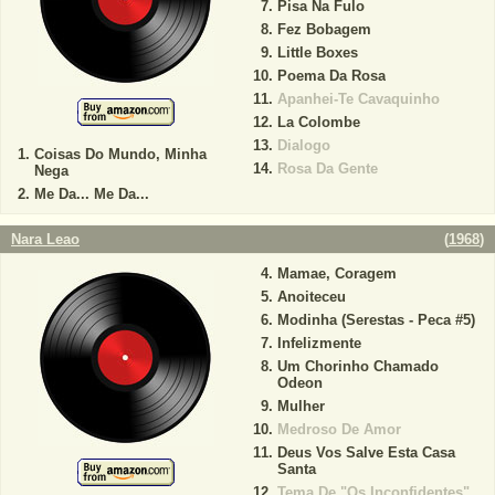
Pisa Na Fulo
Fez Bobagem
Little Boxes
Poema Da Rosa
Apanhei-Te Cavaquinho
La Colombe
Dialogo
Coisas Do Mundo, Minha
Rosa Da Gente
Nega
Me Da... Me Da...
Nara Leao
(
1968
)
Mamae, Coragem
Anoiteceu
Modinha (Serestas - Peca #5)
Infelizmente
Um Chorinho Chamado
Odeon
Mulher
Medroso De Amor
Deus Vos Salve Esta Casa
Santa
Tema De "Os Inconfidentes"