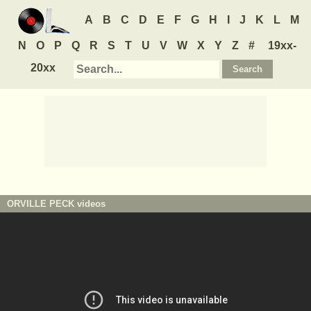
A
B
C
D
E
F
G
H
I
J
K
L
M
N
O
P
Q
R
S
T
U
V
W
X
Y
Z
#
19xx-
20xx
ORVILLE PECK
videos