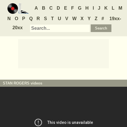
A
B
C
D
E
F
G
H
I
J
K
L
M
N
O
P
Q
R
S
T
U
V
W
X
Y
Z
#
19xx-
20xx
STAN ROGERS
videos