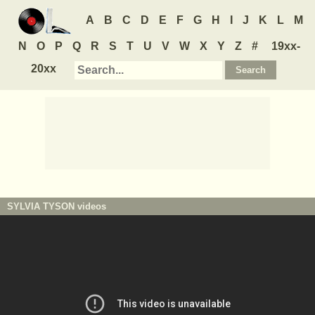
A
B
C
D
E
F
G
H
I
J
K
L
M
N
O
P
Q
R
S
T
U
V
W
X
Y
Z
#
19xx-
20xx
SYLVIA TYSON
videos