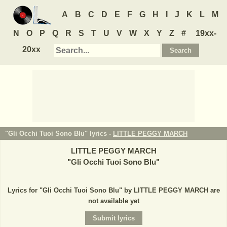
A
B
C
D
E
F
G
H
I
J
K
L
M
N
O
P
Q
R
S
T
U
V
W
X
Y
Z
#
19xx-
20xx
"Gli Occhi Tuoi Sono Blu" lyrics -
LITTLE PEGGY MARCH
LITTLE PEGGY MARCH
"
Gli Occhi Tuoi Sono Blu
"
Lyrics for "Gli Occhi Tuoi Sono Blu" by LITTLE PEGGY MARCH are
not available yet