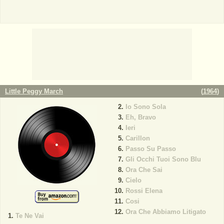
Little Peggy March
(
1964
)
Io Sono Sola
Eh, Bravo
Ieri
Carillon
Passo Su Passo
Gli Occhi Tuoi Sono Blu
Ora Che Sai
Cielo
Rossi Elena
Cosi
Ora Che Abbiamo Litigato
Te Ne Vai