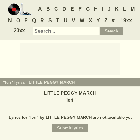
A
B
C
D
E
F
G
H
I
J
K
L
M
N
O
P
Q
R
S
T
U
V
W
X
Y
Z
#
19xx-
20xx
"Ieri" lyrics -
LITTLE PEGGY MARCH
LITTLE PEGGY MARCH
"
Ieri
"
Lyrics for "Ieri" by LITTLE PEGGY MARCH are not available yet