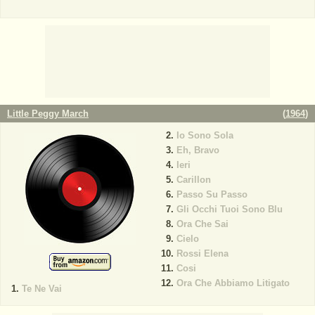
Little Peggy March
(
1964
)
Io Sono Sola
Eh, Bravo
Ieri
Carillon
Passo Su Passo
Gli Occhi Tuoi Sono Blu
Ora Che Sai
Cielo
Rossi Elena
Cosi
Ora Che Abbiamo Litigato
Te Ne Vai