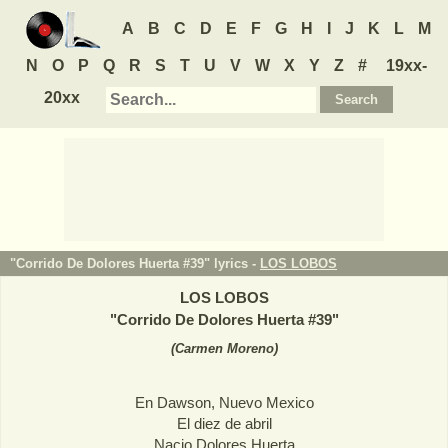
A
B
C
D
E
F
G
H
I
J
K
L
M
N
O
P
Q
R
S
T
U
V
W
X
Y
Z
#
19xx-
20xx
"Corrido De Dolores Huerta #39" lyrics -
LOS LOBOS
LOS LOBOS
"
Corrido De Dolores Huerta #39
"
(
Carmen Moreno
)
En Dawson, Nuevo Mexico
El diez de abril
Nacio Dolores Huerta