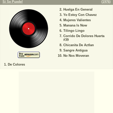
Si Se Puede!
(
1976
)
Huelga En General
Yo Estoy Con Chavez
Mujeres Valientes
Manana Is Now
Tilingo Lingo
Corrido De Dolores Huerta
#39
Chicanita De Aztlan
Sangre Antigua
No Nos Moveran
De Colores