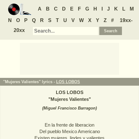
A
B
C
D
E
F
G
H
I
J
K
L
M
N
O
P
Q
R
S
T
U
V
W
X
Y
Z
#
19xx-
20xx
"Mujeres Valientes" lyrics -
LOS LOBOS
LOS LOBOS
"
Mujeres Valientes
"
(
Miguel Francisco Barragon
)
En la frente de liberacion
Del pueblo Mexico Americano
Existen mujeres, lindes y valientes