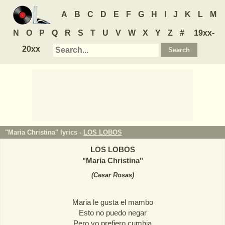
A
B
C
D
E
F
G
H
I
J
K
L
M
N
O
P
Q
R
S
T
U
V
W
X
Y
Z
#
19xx-
20xx
"Maria Christina" lyrics -
LOS LOBOS
LOS LOBOS
"
Maria Christina
"
(
Cesar Rosas
)
Maria le gusta el mambo
Esto no puedo negar
Pero yo prefiero cumbia