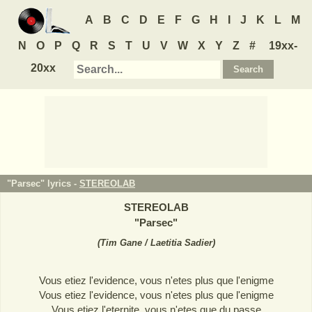
A
B
C
D
E
F
G
H
I
J
K
L
M
N
O
P
Q
R
S
T
U
V
W
X
Y
Z
#
19xx-
20xx
"Parsec" lyrics -
STEREOLAB
STEREOLAB
"
Parsec
"
(
Tim Gane / Laetitia Sadier
)
Vous etiez l'evidence, vous n'etes plus que l'enigme
Vous etiez l'evidence, vous n'etes plus que l'enigme
Vous etiez l'eternite, vous n'etes que du passe