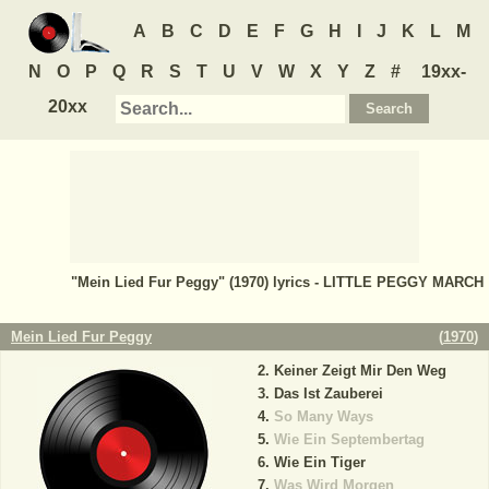
A
B
C
D
E
F
G
H
I
J
K
L
M
N
O
P
Q
R
S
T
U
V
W
X
Y
Z
#
19xx-
20xx
"Mein Lied Fur Peggy" (1970) lyrics - LITTLE PEGGY MARCH
Mein Lied Fur Peggy
(
1970
)
Keiner Zeigt Mir Den Weg
Das Ist Zauberei
So Many Ways
Wie Ein Septembertag
Wie Ein Tiger
Was Wird Morgen