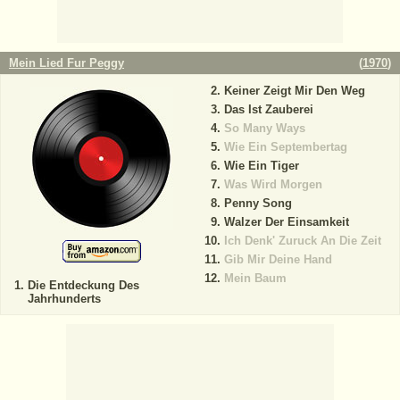
Mein Lied Fur Peggy
(
1970
)
Keiner Zeigt Mir Den Weg
Das Ist Zauberei
So Many Ways
Wie Ein Septembertag
Wie Ein Tiger
Was Wird Morgen
Penny Song
Walzer Der Einsamkeit
Ich Denk' Zuruck An Die Zeit
Gib Mir Deine Hand
Mein Baum
Die Entdeckung Des
Jahrhunderts