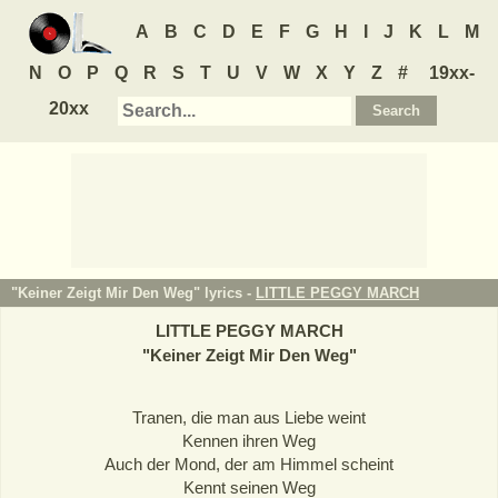
A
B
C
D
E
F
G
H
I
J
K
L
M
N
O
P
Q
R
S
T
U
V
W
X
Y
Z
#
19xx-
20xx
"Keiner Zeigt Mir Den Weg" lyrics -
LITTLE PEGGY MARCH
LITTLE PEGGY MARCH
"
Keiner Zeigt Mir Den Weg
"
Tranen, die man aus Liebe weint
Kennen ihren Weg
Auch der Mond, der am Himmel scheint
Kennt seinen Weg