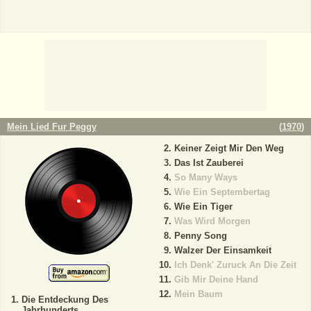
Mein Lied Fur Peggy
(
1970
)
Keiner Zeigt Mir Den Weg
Das Ist Zauberei
So Many Ways
Wie Ein Septembertag
Wie Ein Tiger
Was Wird Morgen
Penny Song
Walzer Der Einsamkeit
Ich Denk' Zuruck An Die Zeit
Gib Mir Deine Hand
Mein Baum
Die Entdeckung Des
Jahrhunderts