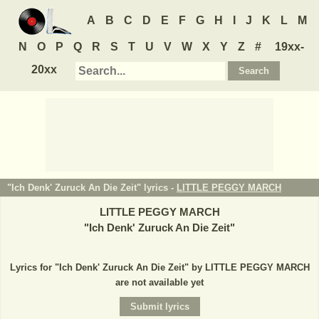
A
B
C
D
E
F
G
H
I
J
K
L
M
N
O
P
Q
R
S
T
U
V
W
X
Y
Z
#
19xx-
20xx
"Ich Denk' Zuruck An Die Zeit" lyrics -
LITTLE PEGGY MARCH
LITTLE PEGGY MARCH
"
Ich Denk' Zuruck An Die Zeit
"
Lyrics for "Ich Denk' Zuruck An Die Zeit" by LITTLE PEGGY MARCH
are not available yet