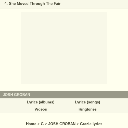
She Moved Through The Fair
JOSH GROBAN
Lyrics (albums)
Lyrics (songs)
Videos
Ringtones
Home
>
G
>
JOSH GROBAN
>
Grazie lyrics