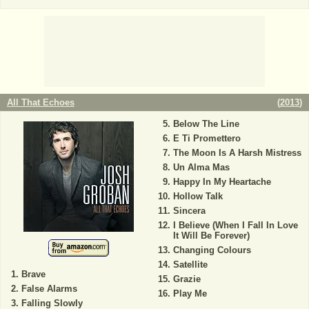
All That Echoes
(
2013
)
Below The Line
E Ti Promettero
The Moon Is A Harsh Mistress
Un Alma Mas
Happy In My Heartache
Hollow Talk
Sincera
I Believe (When I Fall In Love
It Will Be Forever)
Changing Colours
Satellite
Brave
Grazie
False Alarms
Play Me
Falling Slowly