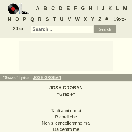
A
B
C
D
E
F
G
H
I
J
K
L
M
N
O
P
Q
R
S
T
U
V
W
X
Y
Z
#
19xx-
20xx
"Grazie" lyrics -
JOSH GROBAN
JOSH GROBAN
"
Grazie
"
Tanti anni ormai
Ricordi che
Non si cancelleranno mai
Da dentro me