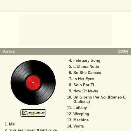
Awake
(
2006
)
February Song
L'Ultima Notte
So She Dances
In Her Eyes
Solo Por Ti
Now Or Never
Un Giorno Per Noi (Romeo E
Giulietta)
Lullaby
Weeping
Machine
Mai
Verita
You Are Loved (Don't Give