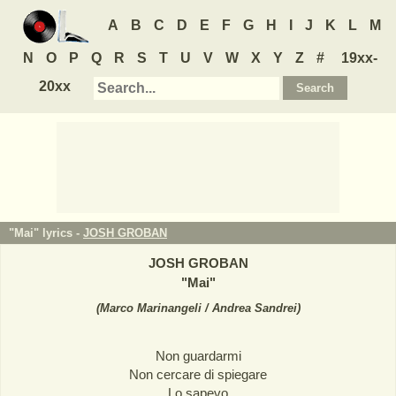
A
B
C
D
E
F
G
H
I
J
K
L
M
N
O
P
Q
R
S
T
U
V
W
X
Y
Z
#
19xx-
20xx
"Mai" lyrics -
JOSH GROBAN
JOSH GROBAN
"
Mai
"
(
Marco Marinangeli / Andrea Sandrei
)
Non guardarmi
Non cercare di spiegare
Lo sapevo