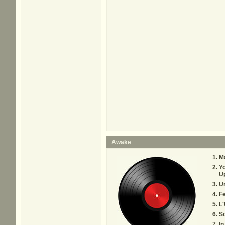
Awake
M
Yo
U
Un
F
L'
S
In