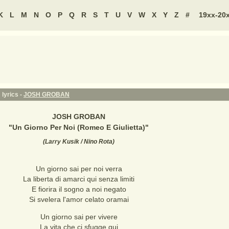
K
L
M
N
O
P
Q
R
S
T
U
V
W
X
Y
Z
#
19xx-20
 lyrics -
JOSH GROBAN
JOSH GROBAN
"
Un Giorno Per Noi (Romeo E Giulietta)
"
(
Larry Kusik / Nino Rota
)
Un giorno sai per noi verra
La liberta di amarci qui senza limiti
E fiorira il sogno a noi negato
Si svelera l'amor celato oramai
Un giorno sai per vivere
La vita che ci sfugge qui