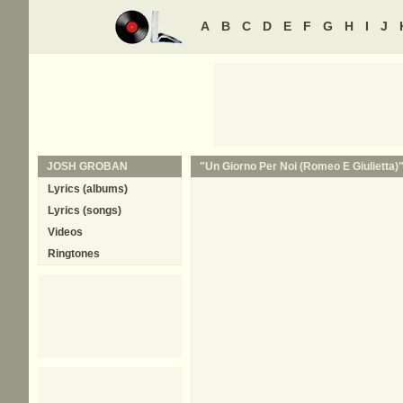
A
B
C
D
E
F
G
H
I
J
JOSH GROBAN
"Un Giorno Per Noi (Romeo E Giulietta)"
Lyrics (albums)
Lyrics (songs)
Videos
Ringtones