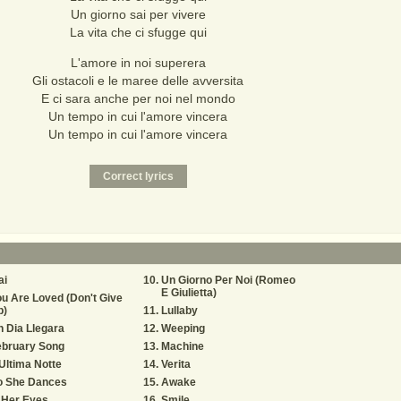
Un giorno sai per vivere
La vita che ci sfugge qui
L'amore in noi superera
Gli ostacoli e le maree delle avversita
E ci sara anche per noi nel mondo
Un tempo in cui l'amore vincera
Un tempo in cui l'amore vincera
ai
Un Giorno Per Noi (Romeo
E Giulietta)
u Are Loved (Don't Give
p)
Lullaby
 Dia Llegara
Weeping
ebruary Song
Machine
Ultima Notte
Verita
o She Dances
Awake
 Her Eyes
Smile