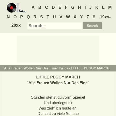
A
B
C
D
E
F
G
H
I
J
K
L
M
N
O
P
Q
R
S
T
U
V
W
X
Y
Z
#
19xx-
20xx
"Alle Frauen Wollen Nur Das Eine" lyrics -
LITTLE PEGGY MARCH
LITTLE PEGGY MARCH
"
Alle Frauen Wollen Nur Das Eine
"
Stunden stehst du vorm Spiegel
Und uberlegst dir
Was zieh' ich heute an.
Du hast zu viele Schuhe