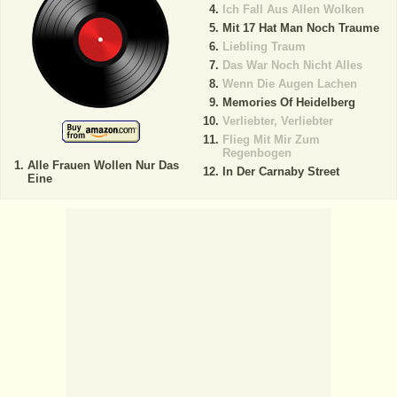
Ich Fall Aus Allen Wolken
Mit 17 Hat Man Noch Traume
Liebling Traum
Das War Noch Nicht Alles
Wenn Die Augen Lachen
Memories Of Heidelberg
Verliebter, Verliebter
Flieg Mit Mir Zum
Regenbogen
Alle Frauen Wollen Nur Das
In Der Carnaby Street
Eine