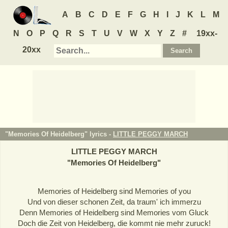
A
B
C
D
E
F
G
H
I
J
K
L
M
N
O
P
Q
R
S
T
U
V
W
X
Y
Z
#
19xx-
20xx
"Memories Of Heidelberg" lyrics -
LITTLE PEGGY MARCH
LITTLE PEGGY MARCH
"
Memories Of Heidelberg
"
Memories of Heidelberg sind Memories of you
Und von dieser schonen Zeit, da traum' ich immerzu
Denn Memories of Heidelberg sind Memories vom Gluck
Doch die Zeit von Heidelberg, die kommt nie mehr zuruck!