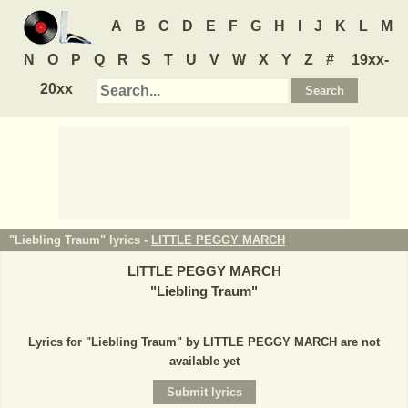
A
B
C
D
E
F
G
H
I
J
K
L
M
N
O
P
Q
R
S
T
U
V
W
X
Y
Z
#
19xx-
20xx
"Liebling Traum" lyrics -
LITTLE PEGGY MARCH
LITTLE PEGGY MARCH
"
Liebling Traum
"
Lyrics for "Liebling Traum" by LITTLE PEGGY MARCH are not
available yet