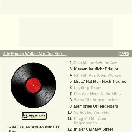
Alle Frauen Wollen Nur Das Eine...
(
1993
)
Zieh Meine Schuhe Aus
Kussen Ist Nicht Erlaubt
Ich Fall Aus Allen Wolken
Mit 17 Hat Man Noch Traume
Liebling Traum
Das War Noch Nicht Alles
Wenn Die Augen Lachen
Memories Of Heidelberg
Verliebter, Verliebter
Flieg Mit Mir Zum
Regenbogen
Alle Frauen Wollen Nur Das
In Der Carnaby Street
Eine