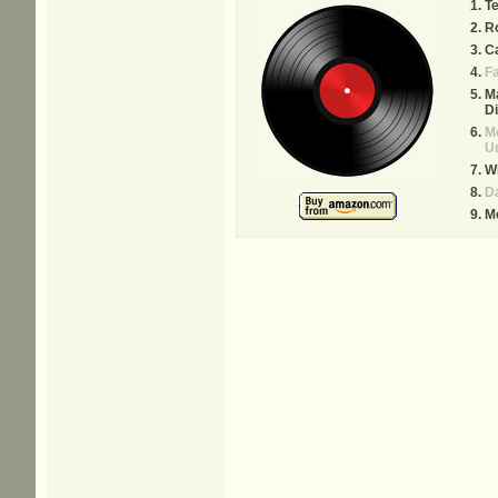
T
R
C
Fa
Ma
D
M
Un
W
Da
M