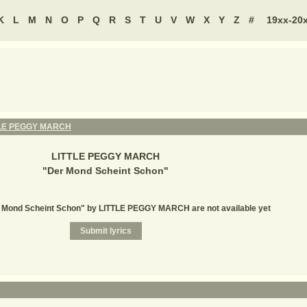
K
L
M
N
O
P
Q
R
S
T
U
V
W
X
Y
Z
#
19xx-20
TLE PEGGY MARCH
LITTLE PEGGY MARCH
"
Der Mond Scheint Schon
"
r Mond Scheint Schon" by LITTLE PEGGY MARCH are not available yet