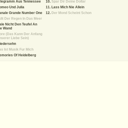
elegramm Aus Tennessee
Spar Dir Deine Dollar
omeo Und Julia
Lass Mich Nie Allein
anale Grande Number One
Der Mond Scheint Schon
llt Der Regen In Das Meer
le Nicht Den Teufel An
ie Wand
ore (Das Kann Der Anfang
serer Liebe Sein)
iedersehn
s Ist Musik Fur Mich
emories Of Heidelberg