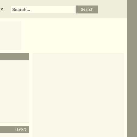
xx
(
1967
)