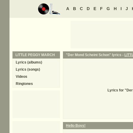
A
B
C
D
E
F
G
H
I
J
LITTLE PEGGY MARCH
"Der Mond Scheint Schon" lyrics -
LIT
Lyrics (albums)
Lyrics (songs)
Videos
Ringtones
Lyrics for "De
Hello Boys!