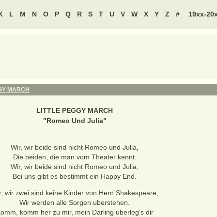
K
L
M
N
O
P
Q
R
S
T
U
V
W
X
Y
Z
#
19xx-20
GGY MARCH
LITTLE PEGGY MARCH
"
Romeo Und Julia
"
Wir, wir beide sind nicht Romeo und Julia,
Die beiden, die man vom Theater kennt.
Wir, wir beide sind nicht Romeo und Julia,
Bei uns gibt es bestimmt ein Happy End.
r, wir zwei sind keine Kinder von Hern Shakespeare,
Wir werden alle Sorgen uberstehen.
omm, komm her zu mir, mein Darling uberleg's dir