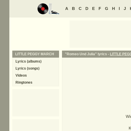
A
B
C
D
E
F
G
H
I
J
LITTLE PEGGY MARCH
"Romeo Und Julia" lyrics -
LITTLE PE
Lyrics (albums)
Lyrics (songs)
Videos
Ringtones
Wi
K