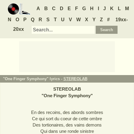
A
B
C
D
E
F
G
H
I
J
K
L
M
N
O
P
Q
R
S
T
U
V
W
X
Y
Z
#
19xx-
20xx
"One Finger Symphony" lyrics -
STEREOLAB
STEREOLAB
"
One Finger Symphony
"
En des recoins, des abords sombres
Ce qui sort du coeur de cette ombre
Des tortionaires, des vains demons
Qui dans une ronde sinistre