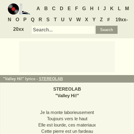
A
B
C
D
E
F
G
H
I
J
K
L
M
N
O
P
Q
R
S
T
U
V
W
X
Y
Z
#
19xx-
20xx
"Valley Hi!" lyrics -
STEREOLAB
STEREOLAB
"
Valley Hi!
"
Je la monte laborieusement
Toujours vers le haut
Elle est lourde, ces materiaux
Cette pierre est un fardeau