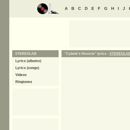
A
B
C
D
E
F
G
H
I
J
STEREOLAB
"Cybele's Reverie" lyrics -
STEREOLA
Lyrics (albums)
Lyrics (songs)
Videos
Ringtones