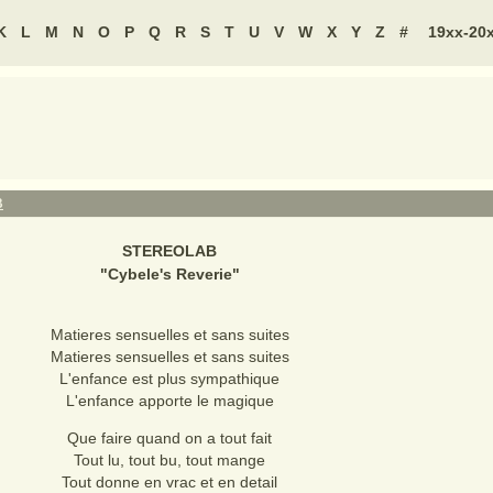
K
L
M
N
O
P
Q
R
S
T
U
V
W
X
Y
Z
#
19xx-20
B
STEREOLAB
"
Cybele's Reverie
"
Matieres sensuelles et sans suites
Matieres sensuelles et sans suites
L'enfance est plus sympathique
L'enfance apporte le magique
Que faire quand on a tout fait
Tout lu, tout bu, tout mange
Tout donne en vrac et en detail