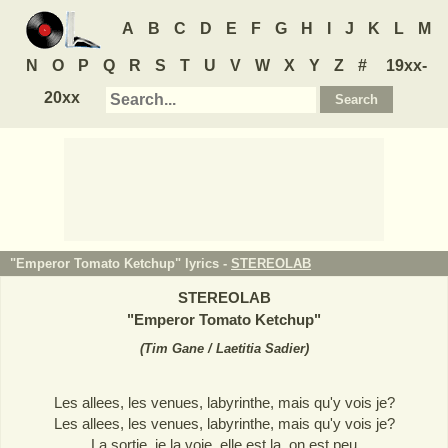
A
B
C
D
E
F
G
H
I
J
K
L
M
N
O
P
Q
R
S
T
U
V
W
X
Y
Z
#
19xx-
20xx
"Emperor Tomato Ketchup" lyrics -
STEREOLAB
STEREOLAB
"
Emperor Tomato Ketchup
"
(
Tim Gane / Laetitia Sadier
)
Les allees, les venues, labyrinthe, mais qu'y vois je?
Les allees, les venues, labyrinthe, mais qu'y vois je?
La sortie, je la voie, elle est la, on est peu