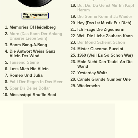
Du, Du, Du Gehst Mir Im Kopf
Herum
Die Sonne Kommt Ja Wieder
Hey (Das Ist Musik Fur Dich)
Memories Of Heidelberg
Ich Frage Die Zigeunerin
More (Das Kann Der Anfang
Weil Die Liebe Zaubern Kann
Unserer Liebe Sein)
Der Mond Scheint Schon
Boom Bang-A-Bang
Mister Giacomo Puccini
Die Antwort Weiss Ganz
1969 (Weil Es So Schon War)
Allein Der Wind
Male Nicht Den Teufel An Die
Tausend Steine
Wand
Lass Mich Nie Allein
Yesterday Waltz
Romeo Und Julia
Canale Grande Number One
Fallt Der Regen In Das Meer
Wiedersehn
Spar Dir Deine Dollar
Mississippi Shuffle Boat