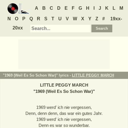
A
B
C
D
E
F
G
H
I
J
K
L
M
N
O
P
Q
R
S
T
U
V
W
X
Y
Z
#
19xx-
20xx
"1969 (Weil Es So Schon War)" lyrics -
LITTLE PEGGY MARCH
LITTLE PEGGY MARCH
"
1969 (Weil Es So Schon War)
"
1969 werd' ich nie vergessen,
Denn, denn denn, das war ein gutes Jahr.
1969 werd' ich nie vergessen,
Denn es war so wunderbar.