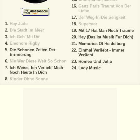
Ganz Paris Traumt Von Der
Liebe
Der Weg In Die Seligkeit
Hey Jude
Superstar
Die Stadt Im Meer
Mit 17 Hat Man Noch Traume
Ich Geh' Mit Dir
Hey (Das Ist Musik Fur Dich)
Eleonore Rigby
Memories Of Heidelberg
Die Schonen Zeiten Der
Einmal Verliebt - Immer
Erinnerung
Verliebt
Nie War Diese Welt So Schon
Romeo Und Julia
Ich Weiss, Ich Verlieb' Mich
Lady Music
Noch Heute In Dich
Kinder Ohne Sonne