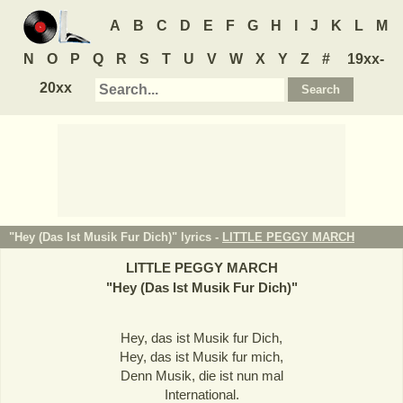
A
B
C
D
E
F
G
H
I
J
K
L
M
N
O
P
Q
R
S
T
U
V
W
X
Y
Z
#
19xx-
20xx
"Hey (Das Ist Musik Fur Dich)" lyrics -
LITTLE PEGGY MARCH
LITTLE PEGGY MARCH
"
Hey (Das Ist Musik Fur Dich)
"
Hey, das ist Musik fur Dich,
Hey, das ist Musik fur mich,
Denn Musik, die ist nun mal
International.