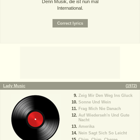
Denn Musik, die ist nun mal
International.
Lady Music
(
1972
)
Zeig Mir Den Weg Ins Gluck
Sonne Und Wein
Frag Mich Nie Danach
Auf Wiederseh'n Und Gute
Nacht
Amerika
Nein Sagt Sich So Leicht
Chim, Chim, Cheree