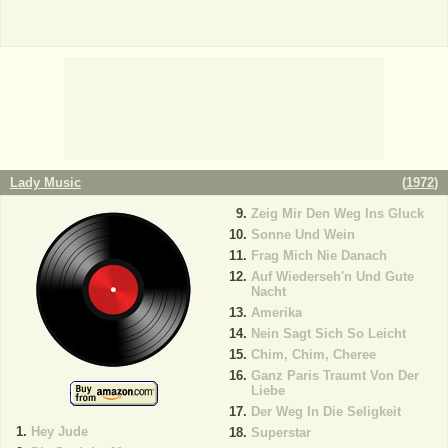
Lady Music
(
1972
)
Zeig Mir Den Weg Ins Gluck
Sonne Und Wein
Frag Mich Nie Danach
Auf Wiederseh'n Und Gute
Nacht
Amerika
Nein Sagt Sich So Leicht
Chim, Chim, Cheree
Ganz Paris Traumt Von Der
Liebe
Der Weg In Die Seligkeit
Hey Jude
Superstar