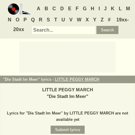
A
B
C
D
E
F
G
H
I
J
K
L
M
N
O
P
Q
R
S
T
U
V
W
X
Y
Z
#
19xx-
20xx
"Die Stadt Im Meer" lyrics -
LITTLE PEGGY MARCH
LITTLE PEGGY MARCH
"
Die Stadt Im Meer
"
Lyrics for "Die Stadt Im Meer" by LITTLE PEGGY MARCH are not
available yet